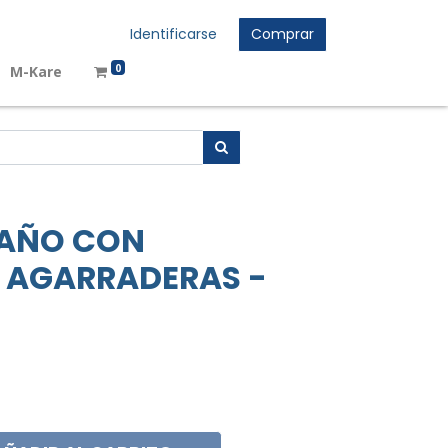
Identificarse
Comprar
0
M-Kare
BAÑO CON
Y AGARRADERAS -