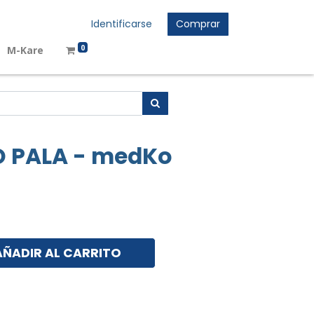
Identificarse
Comprar
0
M-Kare
O PALA - medKo
AÑADIR AL CARRITO