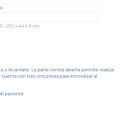
al
0 - 210 x 44 x 9 cm.
 o levantarlo. La parte central abierta permite realizar
y cuenta con tres cinturones para inmovilizar al
del paciente.