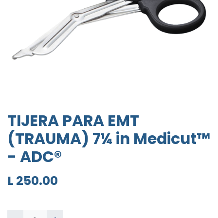
TIJERA PARA EMT
(TRAUMA) 7¼ in Medicut™
- ADC®
L
250.00