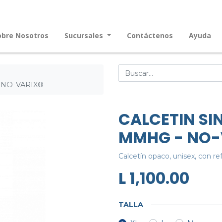
obre Nosotros
Sucursales
Contáctenos
Ayuda
 NO-VARIX®
CALCETIN SI
MMHG - NO-
Calcetín opaco, unisex, con re
L
1,100.00
TALLA