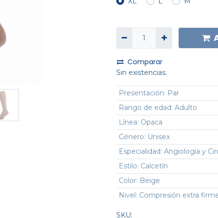
XL
L
M
Comparar
Sin existencias.
Presentación
:
Par
Rango de edad
:
Adulto
Línea
:
Opaca
Género
:
Unisex
Especialidad
:
Angiología y Cir
Estilo
:
Calcetín
Color
:
Beige
Nivel
:
Compresión extra firm
SKU: