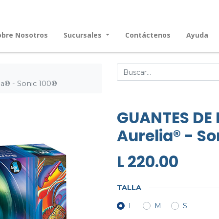
obre Nosotros
Sucursales
Contáctenos
Ayuda
a® - Sonic 100®
GUANTES DE 
Aurelia® - So
L
220.00
TALLA
L
M
S