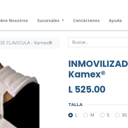
obre Nosotros
Sucursales
Contáctenos
Ayuda
E CLAVICULA - Kamex®
INMOVILIZAD
Kamex®
L
525.00
TALLA
L
M
S
XS