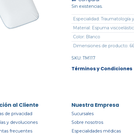
Sin existencias.
Especialidad
:
Traumatología y
Material
:
Espuma viscoelásti
Color
:
Blanco
Dimensiones de producto
:
66
SKU:
TM117
Términos y Condiciones
ción al Cliente
Nuestra Empresa
cas de privacidad
Sucursales
ías y devoluciones
Sobre nosotros
ntas frecuentes
Especialidades médicas