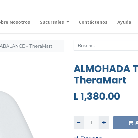
obre Nosotros
Sucursales
Contáctenos
Ayuda
BALANCE - TheraMart
ALMOHADA T
TheraMart
L
1,380.00
Comparar