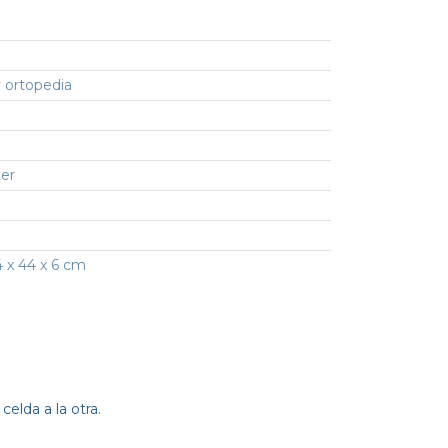
 ortopedia
ter
 x 44 x 6 cm
elda a la otra.