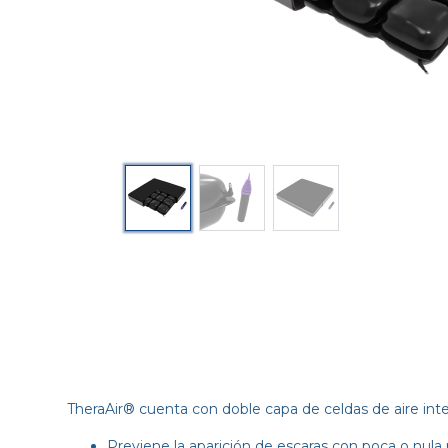
TheraAir® cuenta con doble capa de celdas de aire inter
Previene la aparición de escaras con poca o nul