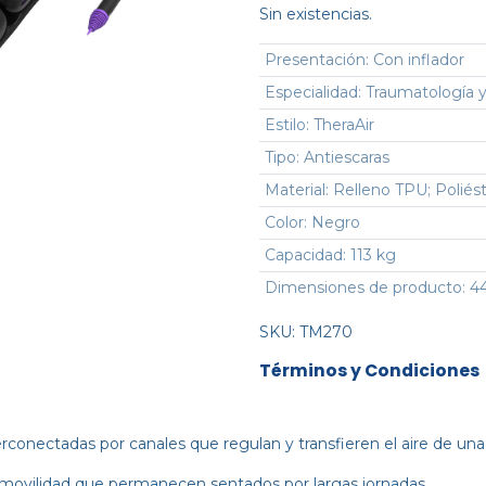
Sin existencias.
Presentación
:
Con inflador
Especialidad
:
Traumatología y
Estilo
:
TheraAir
Tipo
:
Antiescaras
Material
:
Relleno TPU; Poliés
Color
:
Negro
Capacidad
:
113 kg
Dimensiones de producto
:
44
SKU:
TM270
Términos y Condiciones
conectadas por canales que regulan y transfieren el aire de una c
a movilidad que permanecen sentados por largas jornadas.