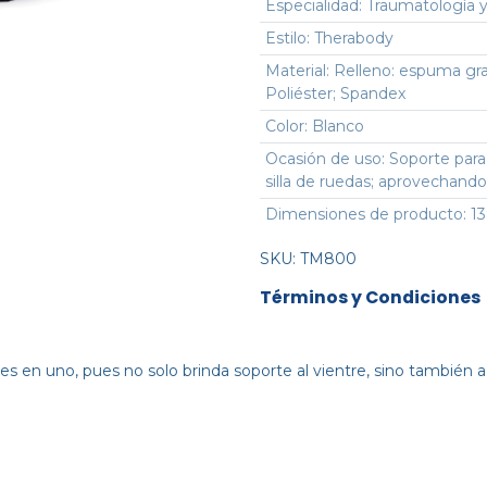
Especialidad
:
Traumatología y
Estilo
:
Therabody
Material
:
Relleno: espuma gra
Poliéster; Spandex
Color
:
Blanco
Ocasión de uso
:
Soporte para
silla de ruedas; aprovechando
Dimensiones de producto
:
13
SKU:
TM800
Términos y Condiciones
s en uno, pues no solo brinda soporte al vientre, sino también a la e