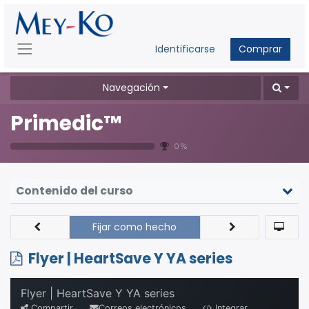
Identificarse
Comprar
Navegación
Primedic™
0 %
Contenido del curso
Fijar como hecho
Flyer | HeartSave Y YA series