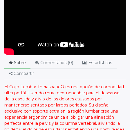
Sobre
Comentarios (
0
)
Estadísticas
Compartir
El Cojín Lumbar Therashape® es una opción de comodidad
ultra portátil, siendo muy recomendable para el descanso
de la espalda y alivio de los dolores causados por
mantenerse sentado por largos periodos. Su diseño
exclusivo con soporte extra en la región lumbar crea una
experiencia ergonómica única al obligar una alineación
perfecta entre la pelvis y la columna vertebral, aliviando la
rigidez y el dolor de espalda y permitiendo una postura ideal