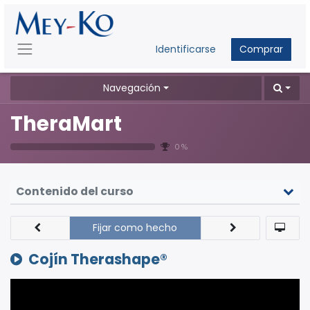
Identificarse
Comprar
Navegación
TheraMart
0 %
Contenido del curso
Fijar como hecho
Cojín Therashape®