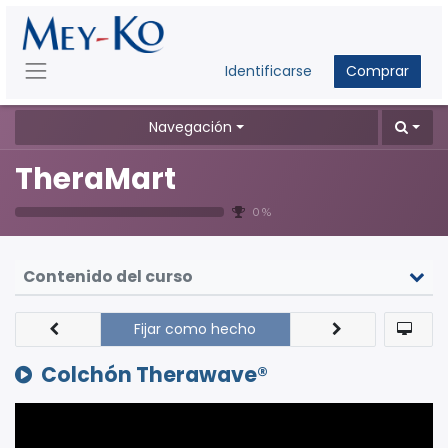
Identificarse
Comprar
Navegación
TheraMart
0 %
Contenido del curso
Fijar como hecho
Colchón Therawave®