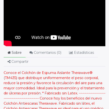
Sobre
Comentarios (
0
)
Estadísticas
Compartir
Conoce el Colchón de Espuma Aislante Therawave®
(TM435) que distribuye uniformemente el peso corporal,
reduce la presión y favorece la circulación del aire para una
mayor comodidad. Ideal para la prevención y el tratamiento
de úlceras por presión. * Fabricado sin Latex. -·-·-·-·-·-·-·-·-·-·-·-·-·-
·-·-·-·-·-·-·-·-·-·-·-·-·-·-·-·-·-·- Conoce hoy los beneficios del nuevo
Colchón Antiescaras Therawave. Fabricado sin látex, el
Colchón Antiescaras Therawave es ideal para el uso médico