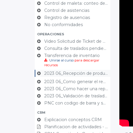
Control de maleta: conteo de inventario
Control de asistencias
Registro de ausencias
No conformidades
OPERACIONES
Video Solicitud de Ticket de Usuario a Servicio Técnico
Consulta de traslados pendientes de realizar
Transferencia de inventario
Unirse al curso
para descargar
recursos
2023 06_Recepción de productos con seguimiento y fechas de vencimiento
2023 06_Como generar el reporte de abastecimiento desde Odoo
2023 06_Como hacer una reposición de inventario usando un Excel.
2023 06_Validación de traslados de una reposición
PNC con codigo de barra y solicitudes de traslado
CRM
Explicacion conceptos CRM
Planificacion de actividades - CRM