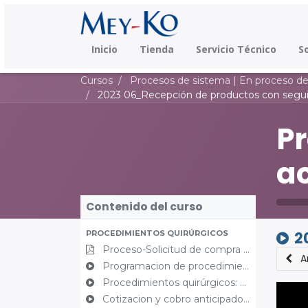
Inicio
Tienda
Servicio Técnico
S
Cursos
Procesos de sistema | En proceso de a
2023 06_Recepción de productos con segui
Pr
ac
Contenido del curso
PROCEDIMIENTOS QUIRÚRGICOS
2
Proceso-Solicitud de compra de productos
A
Programacion de procedimientos quirurgicos
Procedimientos quirúrgicos: Ejecución
Cotizacion y cobro anticipado procedimiento