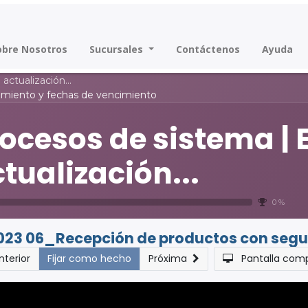
obre Nosotros
Sucursales
Contáctenos
Ayuda
ctualización...
miento y fechas de vencimiento
ocesos de sistema | 
tualización...
0 %
023 06_Recepción de productos con seguimi
nterior
Fijar como hecho
Próxima
Pantalla com