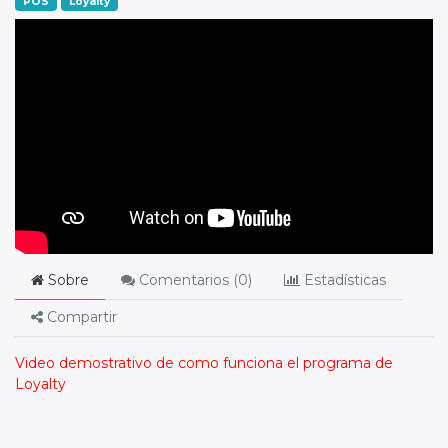
POS
Loyalty
Sobre
Comentarios (
0
)
Estadísticas
Compartir
Video demostrativo de como funciona el programa de
Loyalty