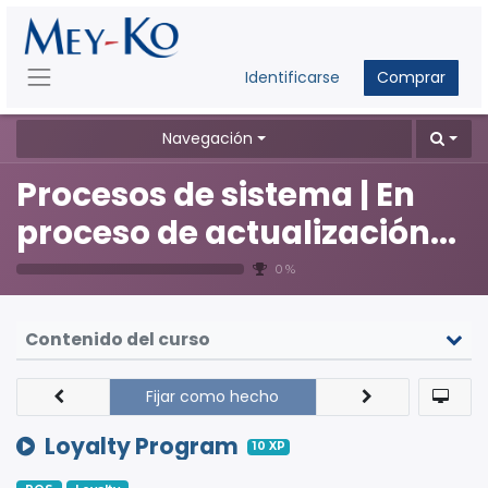
Identificarse
Comprar
Navegación
Procesos de sistema | En
proceso de actualización...
0 %
Contenido del curso
Fijar como hecho
Loyalty Program
10
XP